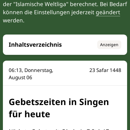
der "Islamische Weltliga" berechnet. Bei Bedarf
können die Einstellungen jederzeit
geändert
werden.
Inhaltsverzeichnis
Anzeigen
Heutige Gebetszeiten
Gebetszeiten für den Monat
06:13
, Donnerstag,
23 Safar 1448
August 06
Heutige Suhur- und Iftar-Zeiten
Qibla-Richtung
Gebetszeiten in Singen
für heute