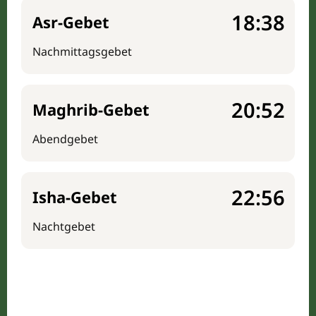
18:38
Asr-Gebet
Nachmittagsgebet
20:52
Maghrib-Gebet
Abendgebet
22:56
Isha-Gebet
Nachtgebet