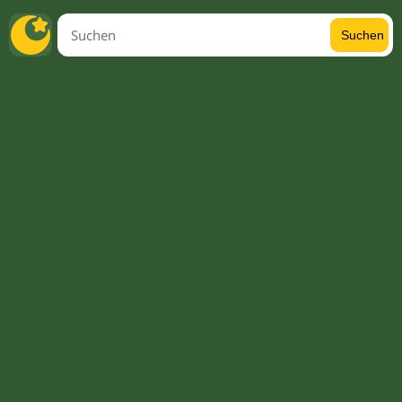
Suchen