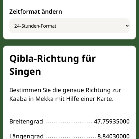
Zeitformat ändern
Qibla-Richtung für
Singen
Bestimmen Sie die genaue Richtung zur
Kaaba in Mekka mit Hilfe einer Karte.
Breitengrad
47.75935000
Längengrad
8.84030000