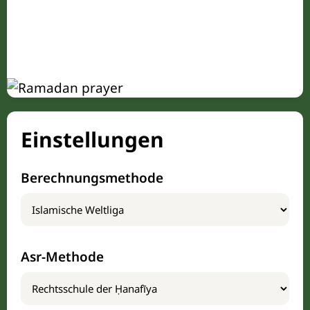
Einstellungen
Berechnungsmethode
Asr-Methode