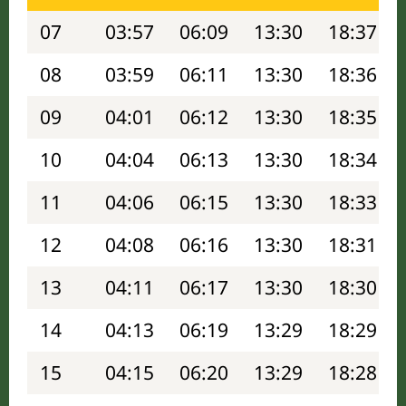
07
03:57
06:09
13:30
18:37
08
03:59
06:11
13:30
18:36
09
04:01
06:12
13:30
18:35
10
04:04
06:13
13:30
18:34
11
04:06
06:15
13:30
18:33
12
04:08
06:16
13:30
18:31
13
04:11
06:17
13:30
18:30
14
04:13
06:19
13:29
18:29
15
04:15
06:20
13:29
18:28