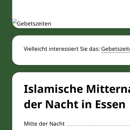
Vielleicht interessiert Sie das:
Gebetszeit
Islamische Mitterna
der Nacht in Essen
Mitte der Nacht