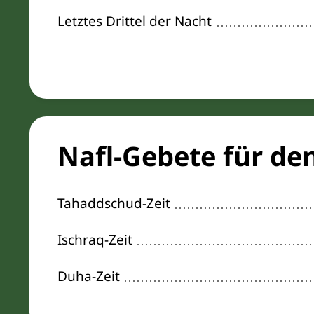
Letztes Drittel der Nacht
Nafl-Gebete für de
Tahaddschud-Zeit
Ischraq-Zeit
Duha-Zeit