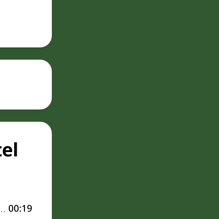
tel
00:19