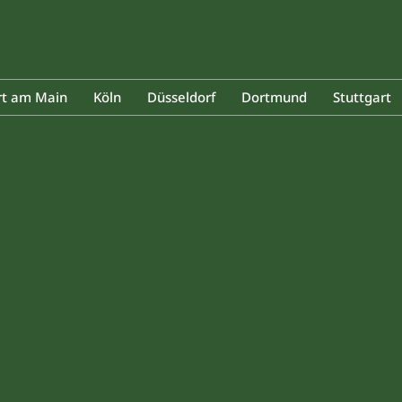
rt am Main
Köln
Düsseldorf
Dortmund
Stuttgart