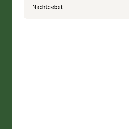
Nachtgebet