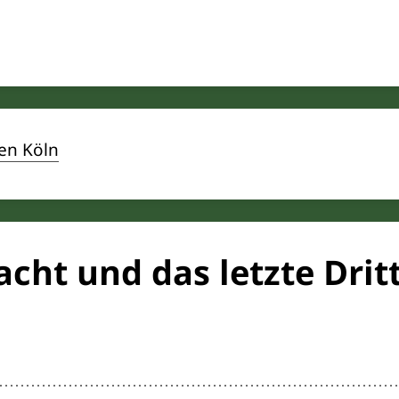
en Köln
cht und das letzte Drit