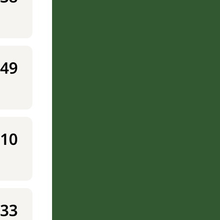
:49
:10
:33