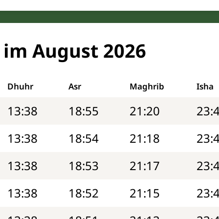
 im August 2026
Dhuhr
Asr
Maghrib
Isha
13:38
18:55
21:20
23:
13:38
18:54
21:18
23:
13:38
18:53
21:17
23:
13:38
18:52
21:15
23: