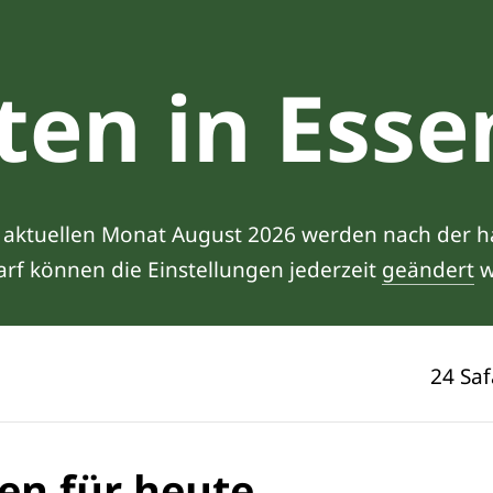
ten in Esse
n aktuellen Monat August 2026 werden nach der 
arf können die Einstellungen jederzeit
geändert
w
24 Saf
en für heute