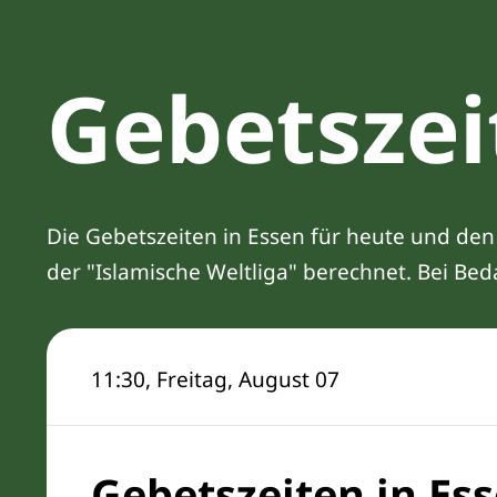
Gebetszei
Die Gebetszeiten in Essen für heute und de
der "Islamische Weltliga" berechnet. Bei Bed
11:30
, Freitag, August 07
Gebetszeiten in Ess