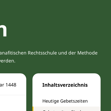
n
hanafitischen Rechtsschule und der Methode
erden.
ar 1448
Inhaltsverzeichnis
Heutige Gebetszeiten