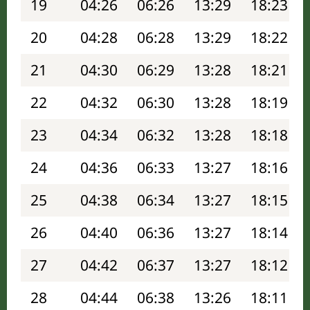
19
04:26
06:26
13:29
18:23
20
04:28
06:28
13:29
18:22
21
04:30
06:29
13:28
18:21
22
04:32
06:30
13:28
18:19
23
04:34
06:32
13:28
18:18
24
04:36
06:33
13:27
18:16
25
04:38
06:34
13:27
18:15
26
04:40
06:36
13:27
18:14
27
04:42
06:37
13:27
18:12
28
04:44
06:38
13:26
18:11