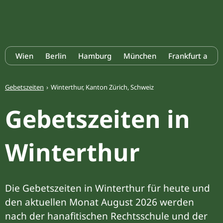
Wien
Berlin
Hamburg
München
Frankfurt am M
Gebetszeiten
Winterthur, Kanton Zürich, Schweiz
Gebetszeiten in
Winterthur
Die Gebetszeiten in Winterthur für heute und
den aktuellen Monat August 2026 werden
nach der hanafitischen Rechtsschule und der