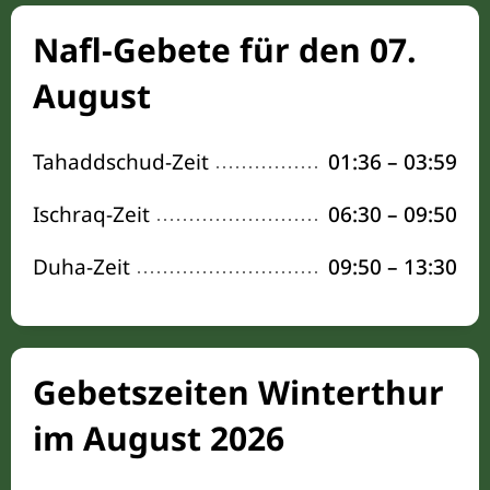
Nafl-Gebete für den 07.
August
Tahaddschud-Zeit
01:36
–
03:59
Ischraq-Zeit
06:30
–
09:50
Duha-Zeit
09:50
–
13:30
Gebetszeiten Winterthur
im August 2026