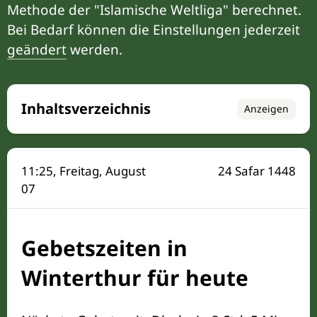
Methode der "Islamische Weltliga" berechnet.
Bei Bedarf können die Einstellungen jederzeit
geändert
werden.
Inhaltsverzeichnis
Anzeigen
Heutige Gebetszeiten
Gebetszeiten für den Monat
11:25
, Freitag, August
24 Safar 1448
07
Heutige Suhur- und Iftar-Zeiten
Qibla-Richtung
Gebetszeiten in
Winterthur für heute