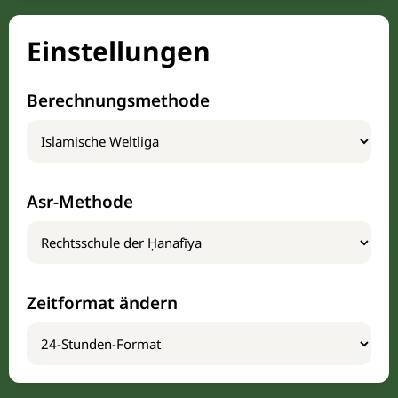
Einstellungen
Berechnungsmethode
Asr-Methode
Zeitformat ändern