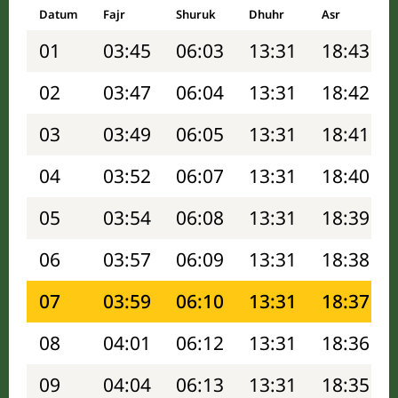
Datum
Fajr
Shuruk
Dhuhr
Asr
01
03:45
06:03
13:31
18:43
02
03:47
06:04
13:31
18:42
03
03:49
06:05
13:31
18:41
04
03:52
06:07
13:31
18:40
05
03:54
06:08
13:31
18:39
06
03:57
06:09
13:31
18:38
07
03:59
06:10
13:31
18:37
08
04:01
06:12
13:31
18:36
09
04:04
06:13
13:31
18:35