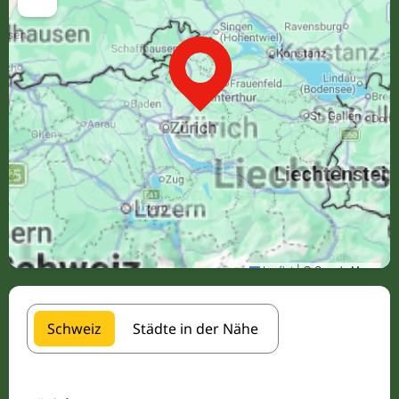
Leaflet
|
© Google Maps
Schweiz
Städte in der Nähe