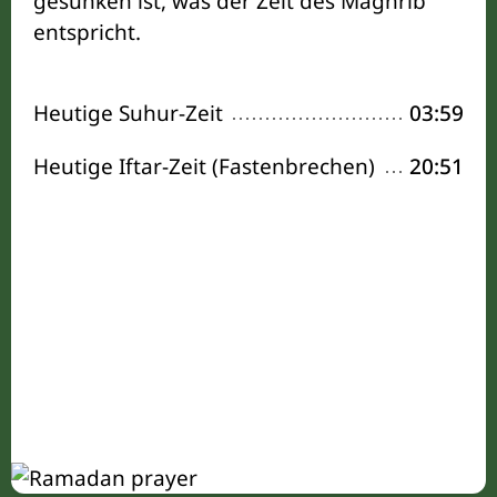
gesunken ist, was der Zeit des Maghrib
entspricht.
Heutige Suhur-Zeit
03:59
Heutige Iftar-Zeit (Fastenbrechen)
20:51