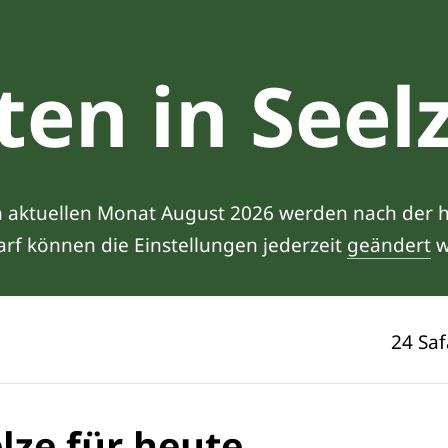
ten in Seel
en aktuellen Monat August 2026 werden nach der 
arf können die Einstellungen jederzeit
geändert
w
24 Saf
lze für heute