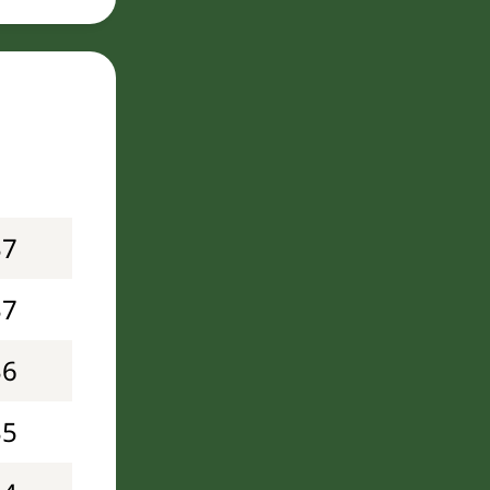
37
37
36
35