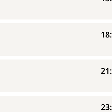
18
21
23