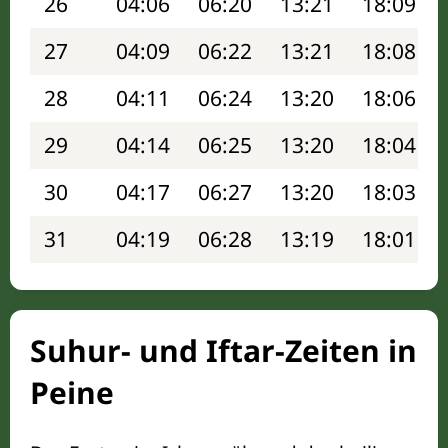
26
04:06
06:20
13:21
18:09
27
04:09
06:22
13:21
18:08
28
04:11
06:24
13:20
18:06
29
04:14
06:25
13:20
18:04
30
04:17
06:27
13:20
18:03
31
04:19
06:28
13:19
18:01
Suhur- und Iftar-Zeiten in
Peine