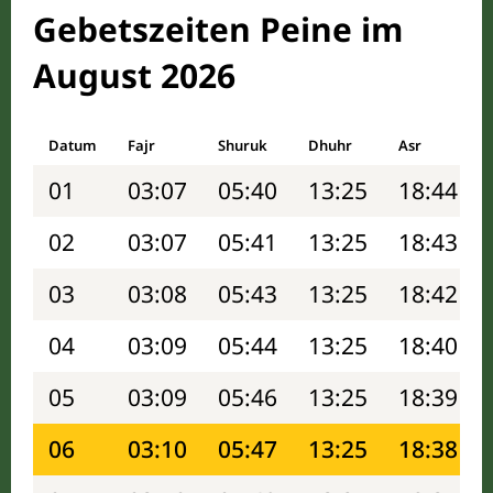
Gebetszeiten Peine im
August 2026
Datum
Fajr
Shuruk
Dhuhr
Asr
01
03:07
05:40
13:25
18:44
02
03:07
05:41
13:25
18:43
03
03:08
05:43
13:25
18:42
04
03:09
05:44
13:25
18:40
05
03:09
05:46
13:25
18:39
06
03:10
05:47
13:25
18:38