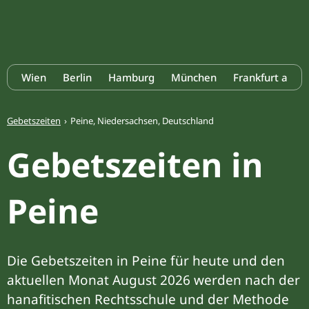
Wien
Berlin
Hamburg
München
Frankfurt am M
Gebetszeiten
Peine, Niedersachsen, Deutschland
Gebetszeiten in
Peine
Die Gebetszeiten in Peine für heute und den
aktuellen Monat August 2026 werden nach der
hanafitischen Rechtsschule und der Methode