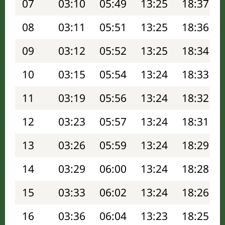
07
03:10
05:49
13:25
18:37
08
03:11
05:51
13:25
18:36
09
03:12
05:52
13:25
18:34
10
03:15
05:54
13:24
18:33
11
03:19
05:56
13:24
18:32
12
03:23
05:57
13:24
18:31
13
03:26
05:59
13:24
18:29
14
03:29
06:00
13:24
18:28
15
03:33
06:02
13:24
18:26
16
03:36
06:04
13:23
18:25