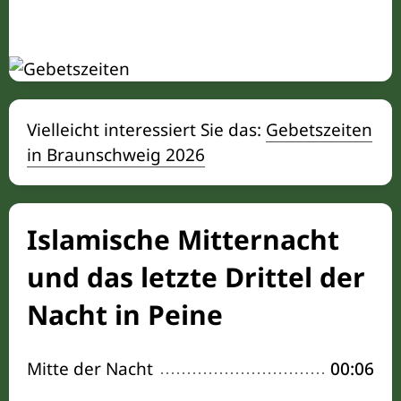
Vielleicht interessiert Sie das:
Gebetszeiten
in Braunschweig 2026
Islamische Mitternacht
und das letzte Drittel der
Nacht in Peine
Mitte der Nacht
00:06