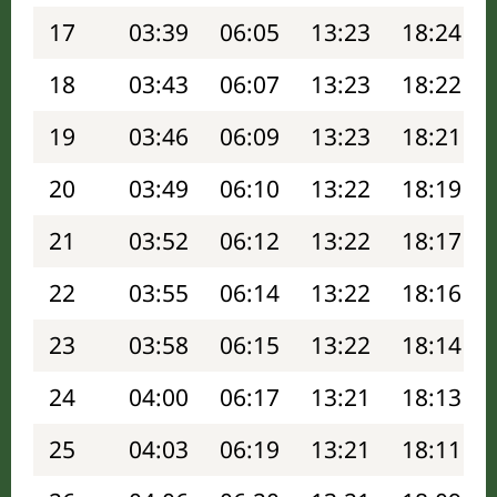
17
03:39
06:05
13:23
18:24
18
03:43
06:07
13:23
18:22
19
03:46
06:09
13:23
18:21
20
03:49
06:10
13:22
18:19
21
03:52
06:12
13:22
18:17
22
03:55
06:14
13:22
18:16
23
03:58
06:15
13:22
18:14
24
04:00
06:17
13:21
18:13
25
04:03
06:19
13:21
18:11