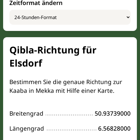
Zeitformat ändern
Qibla-Richtung für
Elsdorf
Bestimmen Sie die genaue Richtung zur
Kaaba in Mekka mit Hilfe einer Karte.
Breitengrad
50.93739000
Längengrad
6.56828000