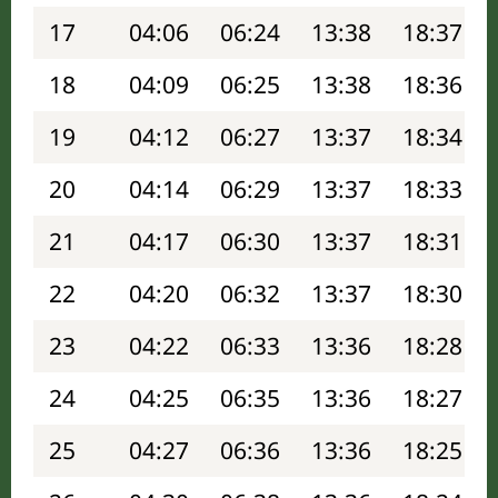
17
04:06
06:24
13:38
18:37
18
04:09
06:25
13:38
18:36
19
04:12
06:27
13:37
18:34
20
04:14
06:29
13:37
18:33
21
04:17
06:30
13:37
18:31
22
04:20
06:32
13:37
18:30
23
04:22
06:33
13:36
18:28
24
04:25
06:35
13:36
18:27
25
04:27
06:36
13:36
18:25