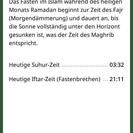
Das Fasten im Islam während des heiligen
Monats Ramadan beginnt zur Zeit des Fajr
(Morgendämmerung) und dauert an, bis
die Sonne vollständig unter den Horizont
gesunken ist, was der Zeit des Maghrib
entspricht.
Heutige Suhur-Zeit
03:32
Heutige Iftar-Zeit (Fastenbrechen)
21:11