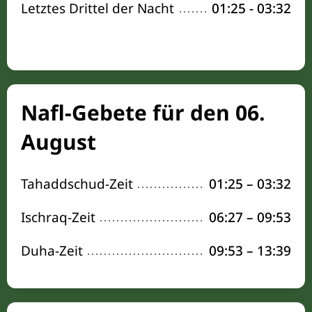
Letztes Drittel der Nacht
01:25
-
03:32
Nafl-Gebete für den 06.
August
Tahaddschud-Zeit
01:25
–
03:32
Ischraq-Zeit
06:27
–
09:53
Duha-Zeit
09:53
–
13:39