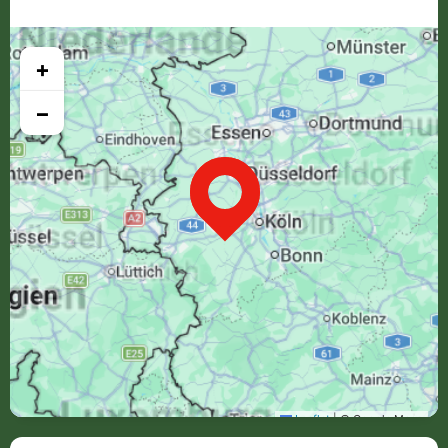
+
−
Leaflet
|
© Google Maps