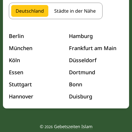
Deutschland
Städte in der Nähe
Berlin
Hamburg
München
Frankfurt am Main
Köln
Düsseldorf
Essen
Dortmund
Stuttgart
Bonn
Hannover
Duisburg
©
Gebetszeiten Islam
2026