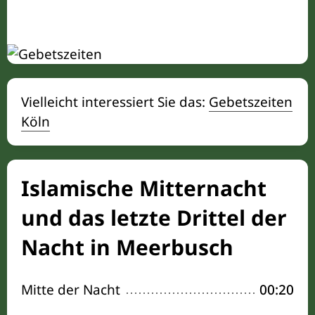
Vielleicht interessiert Sie das:
Gebetszeiten
Köln
Islamische Mitternacht
und das letzte Drittel der
Nacht in Meerbusch
Mitte der Nacht
00:20