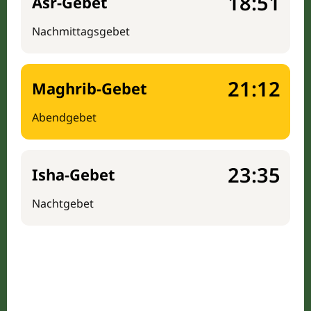
18:51
Asr-Gebet
Nachmittagsgebet
21:12
Maghrib-Gebet
Abendgebet
23:35
Isha-Gebet
Nachtgebet