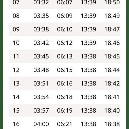
07
03:32
06:07
13:39
18:50
08
03:35
06:09
13:39
18:49
09
03:38
06:10
13:39
18:47
10
03:42
06:12
13:39
18:46
11
03:45
06:13
13:38
18:45
12
03:48
06:15
13:38
18:44
13
03:51
06:16
13:38
18:42
14
03:54
06:18
13:38
18:41
15
03:57
06:19
13:38
18:40
16
04:00
06:21
13:38
18:38