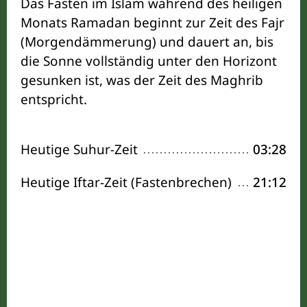
Das Fasten im Islam während des heiligen
Monats Ramadan beginnt zur Zeit des Fajr
(Morgendämmerung) und dauert an, bis
die Sonne vollständig unter den Horizont
gesunken ist, was der Zeit des Maghrib
entspricht.
Heutige Suhur-Zeit
03:28
Heutige Iftar-Zeit (Fastenbrechen)
21:12