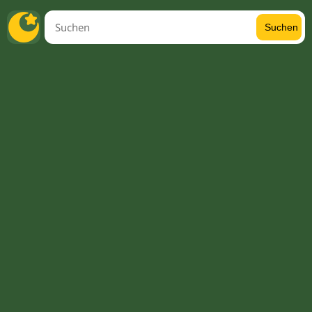
Suchen