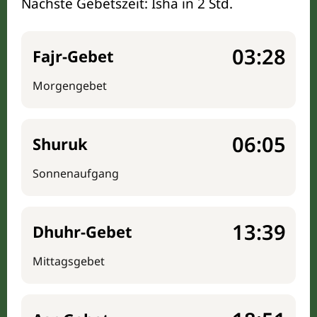
Nächste Gebetszeit: Isha in
2 Std.
03:28
Fajr-Gebet
Morgengebet
06:05
Shuruk
Sonnenaufgang
13:39
Dhuhr-Gebet
Mittagsgebet