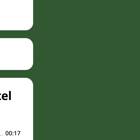
tel
00:17