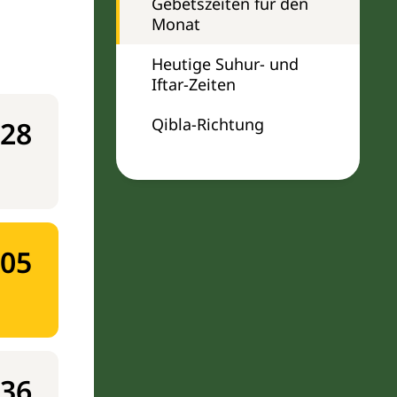
Gebetszeiten für den
Monat
Heutige Suhur- und
Iftar-Zeiten
Qibla-Richtung
:28
:05
:36