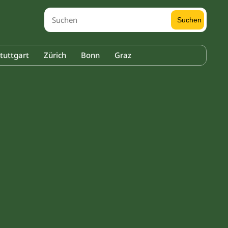
Suchen
tuttgart
Zürich
Bonn
Graz