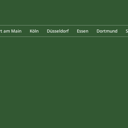
rt am Main
Köln
Düsseldorf
Essen
Dortmund
S