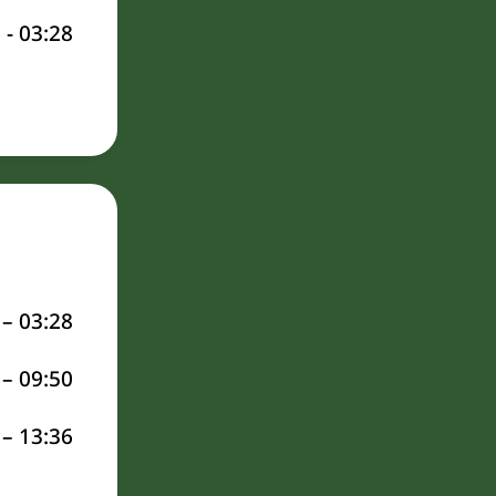
1
-
03:28
–
03:28
–
09:50
–
13:36