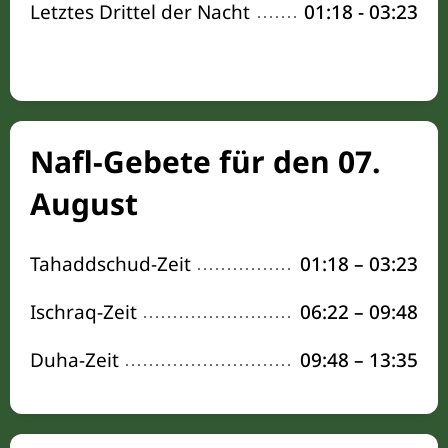
Letztes Drittel der Nacht
01:18
-
03:23
Nafl-Gebete für den 07.
August
Tahaddschud-Zeit
01:18
–
03:23
Ischraq-Zeit
06:22
–
09:48
Duha-Zeit
09:48
–
13:35