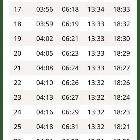
17
03:56
06:18
13:34
18:33
18
03:59
06:19
13:33
18:32
19
04:02
06:21
13:33
18:30
20
04:05
06:23
13:33
18:29
21
04:08
06:24
13:33
18:27
22
04:10
06:26
13:32
18:26
23
04:13
06:27
13:32
18:24
24
04:16
06:29
13:32
18:23
25
04:18
06:31
13:32
18:21