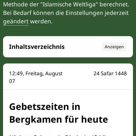
Methode der "Islamische Weltliga" berechnet.
Bei Bedarf können die Einstellungen jederzeit
geändert
werden.
Inhaltsverzeichnis
Anzeigen
Heutige Gebetszeiten
Gebetszeiten für den Monat
12:49
, Freitag, August
24 Safar 1448
07
Heutige Suhur- und Iftar-Zeiten
Qibla-Richtung
Gebetszeiten in
Bergkamen für heute