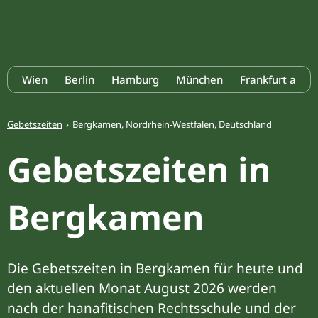
Wien
Berlin
Hamburg
München
Frankfurt am M
Gebetszeiten
Bergkamen, Nordrhein-Westfalen, Deutschland
Gebetszeiten in
Bergkamen
Die Gebetszeiten in Bergkamen für heute und
den aktuellen Monat August 2026 werden
nach der hanafitischen Rechtsschule und der