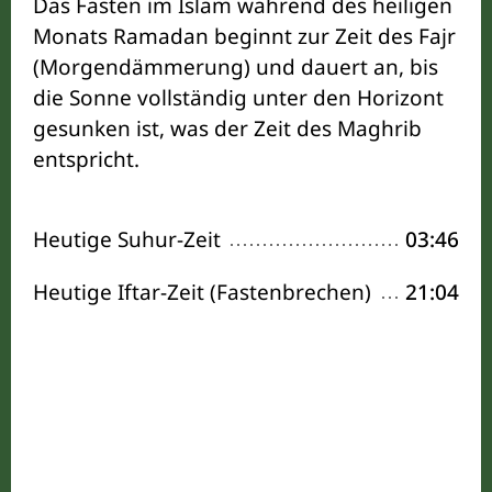
Das Fasten im Islam während des heiligen
Monats Ramadan beginnt zur Zeit des Fajr
(Morgendämmerung) und dauert an, bis
die Sonne vollständig unter den Horizont
gesunken ist, was der Zeit des Maghrib
entspricht.
Heutige Suhur-Zeit
03:46
Heutige Iftar-Zeit (Fastenbrechen)
21:04