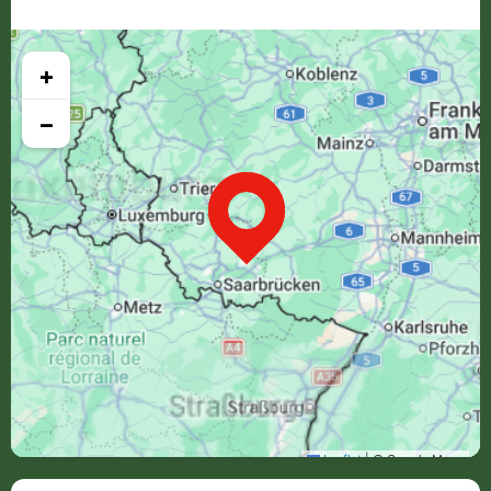
+
−
Leaflet
|
© Google Maps