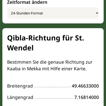
Zeitformat ändern
Qibla-Richtung für St.
Wendel
Bestimmen Sie die genaue Richtung zur
Kaaba in Mekka mit Hilfe einer Karte.
Breitengrad
49.46633000
Längengrad
7.16814000