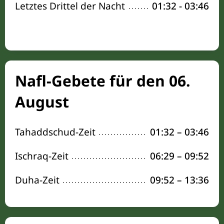
Letztes Drittel der Nacht
01:32
-
03:46
Nafl-Gebete für den 06.
August
Tahaddschud-Zeit
01:32
–
03:46
Ischraq-Zeit
06:29
–
09:52
Duha-Zeit
09:52
–
13:36