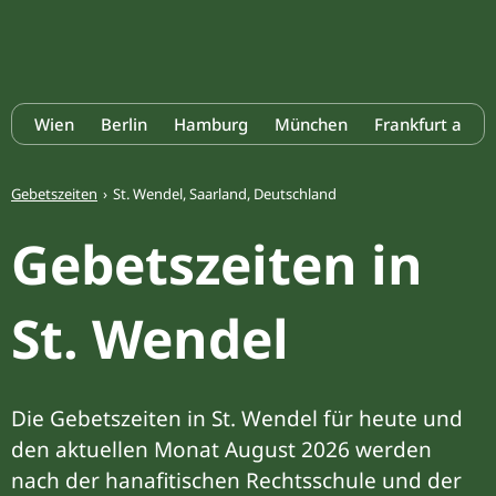
Wien
Berlin
Hamburg
München
Frankfurt am M
Gebetszeiten
St. Wendel, Saarland, Deutschland
Gebetszeiten in
St. Wendel
Die Gebetszeiten in St. Wendel für heute und
den aktuellen Monat August 2026 werden
nach der hanafitischen Rechtsschule und der