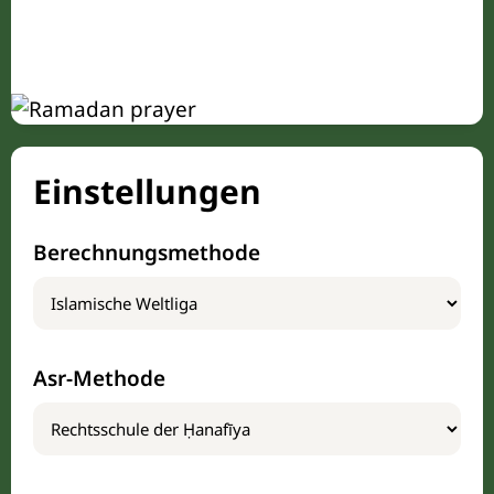
Einstellungen
Berechnungsmethode
Asr-Methode