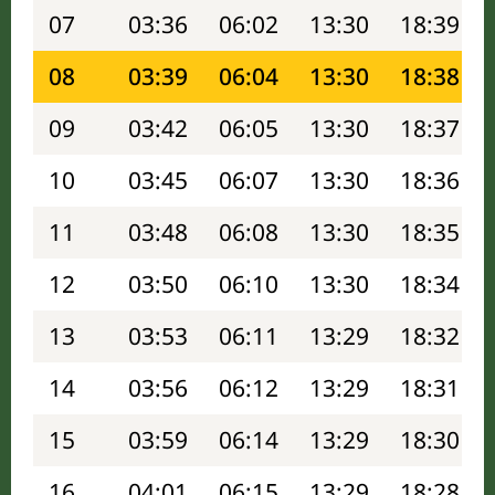
07
03:36
06:02
13:30
18:39
08
03:39
06:04
13:30
18:38
09
03:42
06:05
13:30
18:37
10
03:45
06:07
13:30
18:36
11
03:48
06:08
13:30
18:35
12
03:50
06:10
13:30
18:34
13
03:53
06:11
13:29
18:32
14
03:56
06:12
13:29
18:31
15
03:59
06:14
13:29
18:30
16
04:01
06:15
13:29
18:28