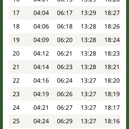
17
04:04
06:17
13:29
18:27
18
04:06
06:18
13:28
18:26
19
04:09
06:20
13:28
18:24
20
04:12
06:21
13:28
18:23
21
04:14
06:23
13:28
18:21
22
04:16
06:24
13:27
18:20
23
04:19
06:26
13:27
18:19
24
04:21
06:27
13:27
18:17
25
04:24
06:29
13:27
18:16