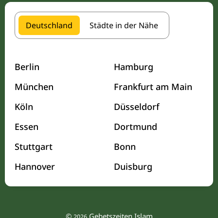
Deutschland
Städte in der Nähe
Berlin
Hamburg
München
Frankfurt am Main
Köln
Düsseldorf
Essen
Dortmund
Stuttgart
Bonn
Hannover
Duisburg
©
Gebetszeiten Islam
2026