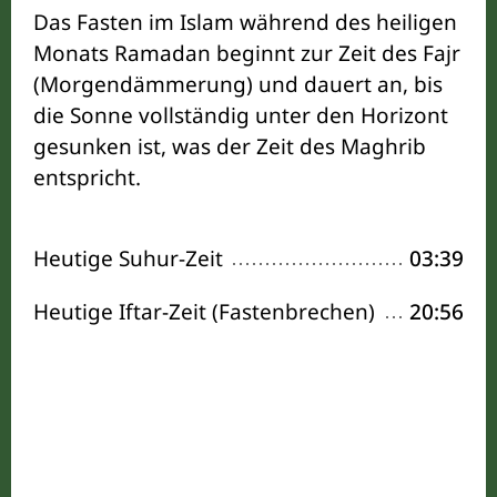
Das Fasten im Islam während des heiligen
Monats Ramadan beginnt zur Zeit des Fajr
(Morgendämmerung) und dauert an, bis
die Sonne vollständig unter den Horizont
gesunken ist, was der Zeit des Maghrib
entspricht.
Heutige Suhur-Zeit
03:39
Heutige Iftar-Zeit (Fastenbrechen)
20:56