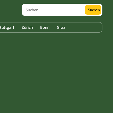
Suchen
tuttgart
Zürich
Bonn
Graz