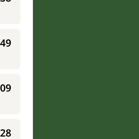
:49
:09
:28