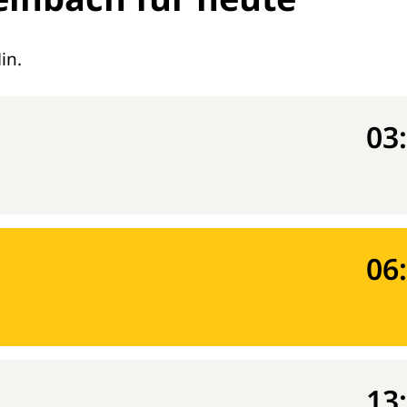
in.
03
06
13