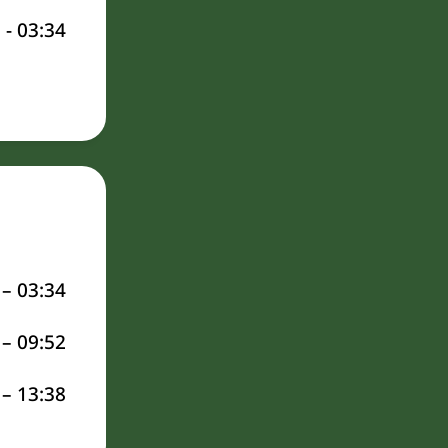
5
-
03:34
–
03:34
–
09:52
–
13:38