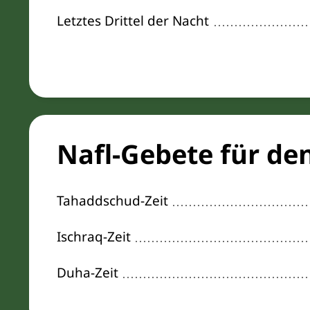
Letztes Drittel der Nacht
Nafl-Gebete für de
Tahaddschud-Zeit
Ischraq-Zeit
Duha-Zeit