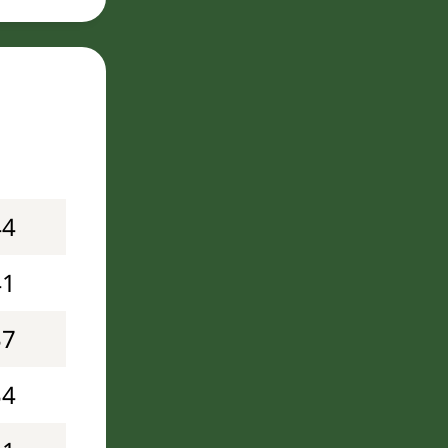
44
41
37
34