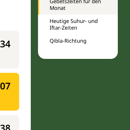
Gebetszeiten für den
Monat
Heutige Suhur- und
Iftar-Zeiten
Qibla-Richtung
:34
:07
:38