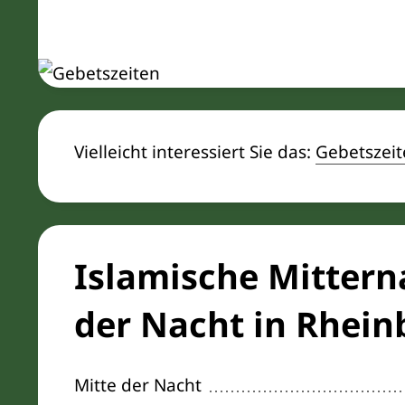
Vielleicht interessiert Sie das:
Gebetszeit
Islamische Mitterna
der Nacht in Rhein
Mitte der Nacht