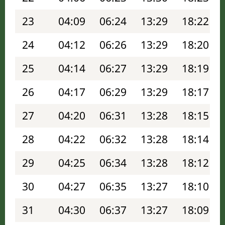
23
04:09
06:24
13:29
18:22
24
04:12
06:26
13:29
18:20
25
04:14
06:27
13:29
18:19
26
04:17
06:29
13:29
18:17
27
04:20
06:31
13:28
18:15
28
04:22
06:32
13:28
18:14
29
04:25
06:34
13:28
18:12
30
04:27
06:35
13:27
18:10
31
04:30
06:37
13:27
18:09