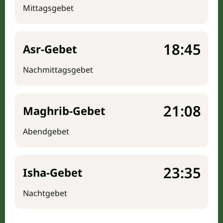
Mittagsgebet
18:45
Asr-Gebet
Nachmittagsgebet
21:08
Maghrib-Gebet
Abendgebet
23:35
Isha-Gebet
Nachtgebet