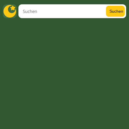
Suchen