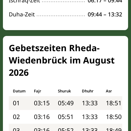
Ischraq-Zeit
06:17
–
09:44
Duha-Zeit
09:44
–
13:32
Gebetszeiten Rheda-
Wiedenbrück im August
2026
Datum
Fajr
Shuruk
Dhuhr
Asr
01
03:15
05:49
13:33
18:51
02
03:16
05:51
13:33
18:50
03
03:16
05:52
13:33
18:49