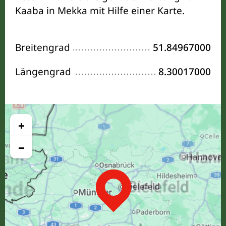
Kaaba in Mekka mit Hilfe einer Karte.
Breitengrad
51.84967000
Längengrad
8.30017000
+
−