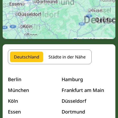
Leaflet
|
© Google Maps
Deutschland
Städte in der Nähe
Berlin
Hamburg
München
Frankfurt am Main
Köln
Düsseldorf
Essen
Dortmund