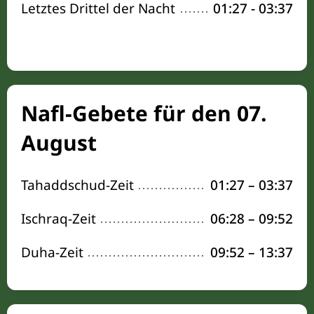
Letztes Drittel der Nacht
01:27
-
03:37
Nafl-Gebete für den 07.
August
Tahaddschud-Zeit
01:27
–
03:37
Ischraq-Zeit
06:28
–
09:52
Duha-Zeit
09:52
–
13:37