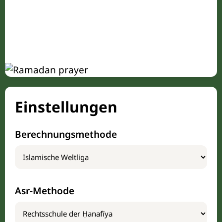
Einstellungen
Berechnungsmethode
Asr-Methode