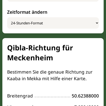
Zeitformat ändern
Qibla-Richtung für
Meckenheim
Bestimmen Sie die genaue Richtung zur
Kaaba in Mekka mit Hilfe einer Karte.
Breitengrad
50.62388000