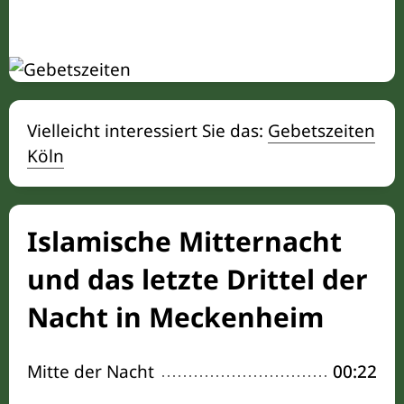
Vielleicht interessiert Sie das:
Gebetszeiten
Köln
Islamische Mitternacht
und das letzte Drittel der
Nacht in Meckenheim
Mitte der Nacht
00:22