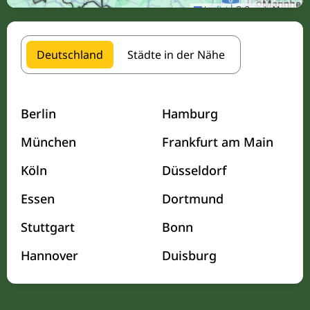
Leaflet
|
© Google Maps
Deutschland
Städte in der Nähe
Berlin
Hamburg
München
Frankfurt am Main
Köln
Düsseldorf
Essen
Dortmund
Stuttgart
Bonn
Hannover
Duisburg