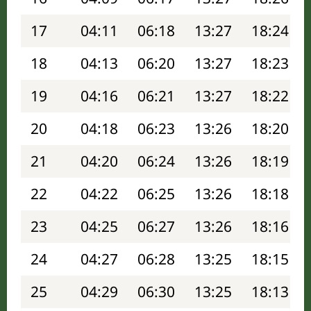
17
04:11
06:18
13:27
18:24
18
04:13
06:20
13:27
18:23
19
04:16
06:21
13:27
18:22
20
04:18
06:23
13:26
18:20
21
04:20
06:24
13:26
18:19
22
04:22
06:25
13:26
18:18
23
04:25
06:27
13:26
18:16
24
04:27
06:28
13:25
18:15
25
04:29
06:30
13:25
18:13