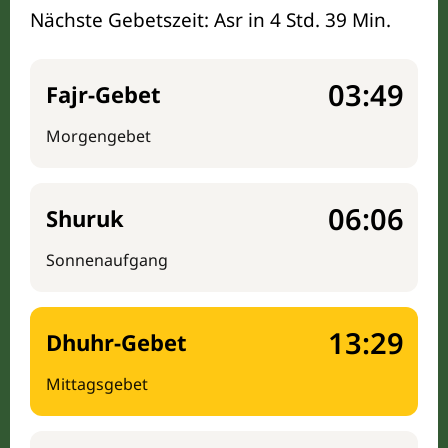
Nächste Gebetszeit: Asr in
4 Std. 39 Min.
03:49
Fajr-Gebet
Morgengebet
06:06
Shuruk
Sonnenaufgang
13:29
Dhuhr-Gebet
Mittagsgebet