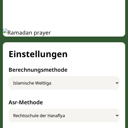
Einstellungen
Berechnungsmethode
Asr-Methode