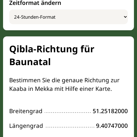
Zeitformat ändern
Qibla-Richtung für
Baunatal
Bestimmen Sie die genaue Richtung zur
Kaaba in Mekka mit Hilfe einer Karte.
Breitengrad
51.25182000
Längengrad
9.40747000