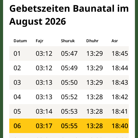
Gebetszeiten Baunatal im
August 2026
Datum
Fajr
Shuruk
Dhuhr
Asr
01
03:12
05:47
13:29
18:45
02
03:12
05:49
13:29
18:44
03
03:13
05:50
13:29
18:43
04
03:13
05:52
13:28
18:42
05
03:14
05:53
13:28
18:41
06
03:17
05:55
13:28
18:40