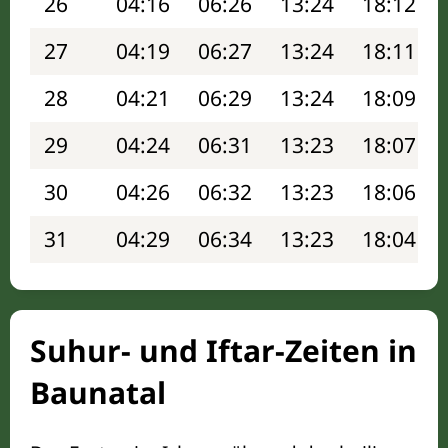
26
04:16
06:26
13:24
18:12
27
04:19
06:27
13:24
18:11
28
04:21
06:29
13:24
18:09
29
04:24
06:31
13:23
18:07
30
04:26
06:32
13:23
18:06
31
04:29
06:34
13:23
18:04
Suhur- und Iftar-Zeiten in
Baunatal