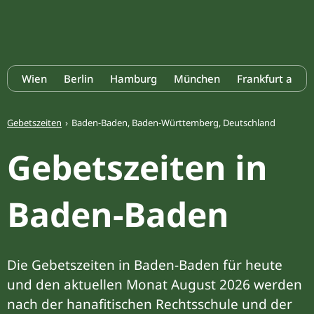
Wien
Berlin
Hamburg
München
Frankfurt am M
Gebetszeiten
Baden-Baden, Baden-Württemberg, Deutschland
Gebetszeiten in
Baden-Baden
Die Gebetszeiten in Baden-Baden für heute
und den aktuellen Monat August 2026 werden
nach der hanafitischen Rechtsschule und der