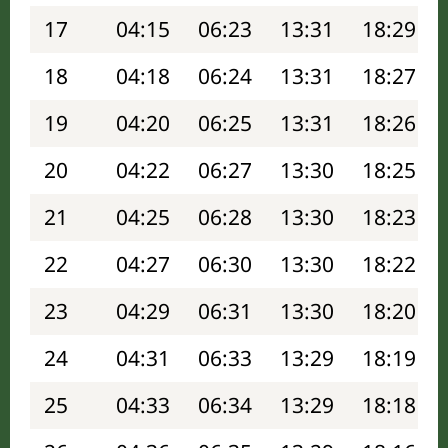
17
04:15
06:23
13:31
18:29
18
04:18
06:24
13:31
18:27
19
04:20
06:25
13:31
18:26
20
04:22
06:27
13:30
18:25
21
04:25
06:28
13:30
18:23
22
04:27
06:30
13:30
18:22
23
04:29
06:31
13:30
18:20
24
04:31
06:33
13:29
18:19
25
04:33
06:34
13:29
18:18