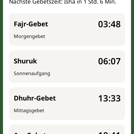
Nächste Gebetszeit: Isha in
1 Std. 6 Min.
03:48
Fajr-Gebet
Morgengebet
06:07
Shuruk
Sonnenaufgang
13:33
Dhuhr-Gebet
Mittagsgebet