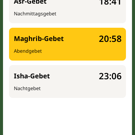
18:41
Asr-Gebet
Nachmittagsgebet
20:58
Maghrib-Gebet
Abendgebet
23:06
Isha-Gebet
Nachtgebet