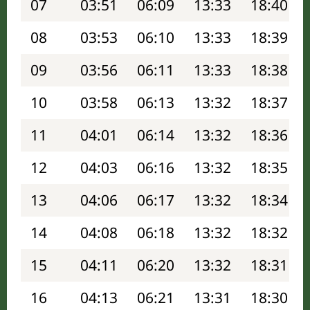
07
03:51
06:09
13:33
18:40
08
03:53
06:10
13:33
18:39
09
03:56
06:11
13:33
18:38
10
03:58
06:13
13:32
18:37
11
04:01
06:14
13:32
18:36
12
04:03
06:16
13:32
18:35
13
04:06
06:17
13:32
18:34
14
04:08
06:18
13:32
18:32
15
04:11
06:20
13:32
18:31
16
04:13
06:21
13:31
18:30