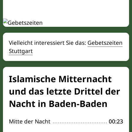
Vielleicht interessiert Sie das:
Gebetszeiten
Stuttgart
Islamische Mitternacht
und das letzte Drittel der
Nacht in Baden-Baden
Mitte der Nacht
00:23