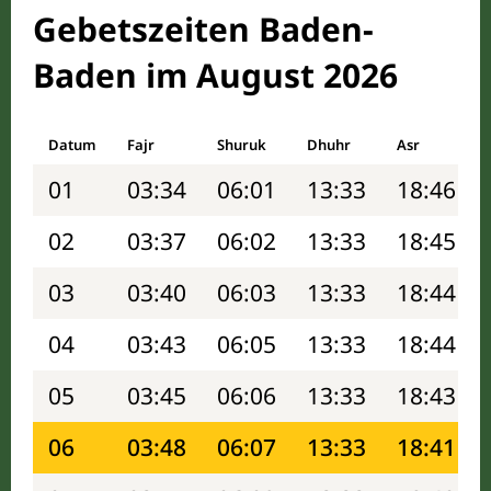
Gebetszeiten Baden-
Baden im August 2026
Datum
Fajr
Shuruk
Dhuhr
Asr
01
03:34
06:01
13:33
18:46
02
03:37
06:02
13:33
18:45
03
03:40
06:03
13:33
18:44
04
03:43
06:05
13:33
18:44
05
03:45
06:06
13:33
18:43
06
03:48
06:07
13:33
18:41