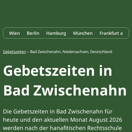
Wien
Berlin
Hamburg
München
Frankfurt am M
Gebetszeiten
Bad Zwischenahn, Niedersachsen, Deutschland
Gebetszeiten in
Bad Zwischenahn
Die Gebetszeiten in Bad Zwischenahn für
heute und den aktuellen Monat August 2026
werden nach der hanafitischen Rechtsschule