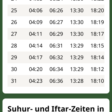
25
04:06
06:26
13:30
18:20
26
04:09
06:27
13:30
18:19
27
04:11
06:29
13:30
18:17
28
04:14
06:31
13:29
18:15
29
04:17
06:32
13:29
18:14
30
04:20
06:34
13:29
18:12
31
04:23
06:36
13:28
18:10
Suhur- und Iftar-Zeiten in