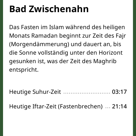
Bad Zwischenahn
Das Fasten im Islam während des heiligen
Monats Ramadan beginnt zur Zeit des Fajr
(Morgendämmerung) und dauert an, bis
die Sonne vollständig unter den Horizont
gesunken ist, was der Zeit des Maghrib
entspricht.
Heutige Suhur-Zeit
03:17
Heutige Iftar-Zeit (Fastenbrechen)
21:14