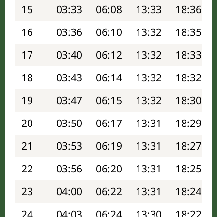
15
03:33
06:08
13:33
18:36
16
03:36
06:10
13:32
18:35
17
03:40
06:12
13:32
18:33
18
03:43
06:14
13:32
18:32
19
03:47
06:15
13:32
18:30
20
03:50
06:17
13:31
18:29
21
03:53
06:19
13:31
18:27
22
03:56
06:20
13:31
18:25
23
04:00
06:22
13:31
18:24
24
04:03
06:24
13:30
18:22