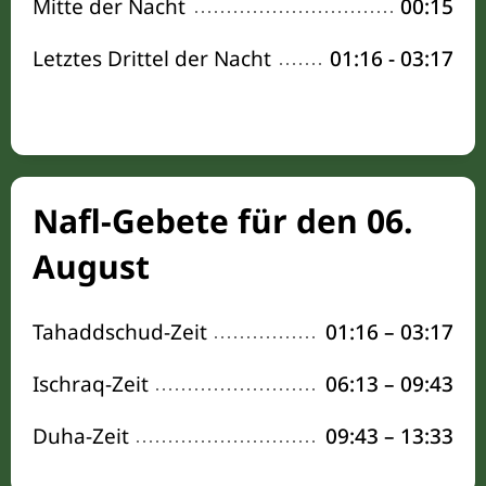
Mitte der Nacht
00:15
Letztes Drittel der Nacht
01:16
-
03:17
Nafl-Gebete für den 06.
August
Tahaddschud-Zeit
01:16
–
03:17
Ischraq-Zeit
06:13
–
09:43
Duha-Zeit
09:43
–
13:33