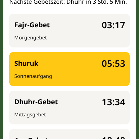
Nächste Gebetszeit: Dhuhr in
3 Std. 5 Min.
03:17
Fajr-Gebet
Morgengebet
05:53
Shuruk
Sonnenaufgang
13:34
Dhuhr-Gebet
Mittagsgebet