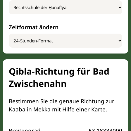
Zeitformat ändern
Qibla-Richtung für Bad
Zwischenahn
Bestimmen Sie die genaue Richtung zur
Kaaba in Mekka mit Hilfe einer Karte.
Breitengrad
53.18333000