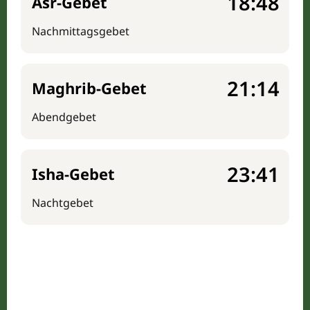
18:48
Asr-Gebet
Nachmittagsgebet
21:14
Maghrib-Gebet
Abendgebet
23:41
Isha-Gebet
Nachtgebet