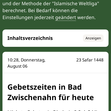
und der Methode der "Islamische Weltliga"
berechnet. Bei Bedarf können die
Einstellungen jederzeit
geändert
werden.
Inhaltsverzeichnis
Anzeigen
Heutige Gebetszeiten
Gebetszeiten für den Monat
10:28
, Donnerstag,
23 Safar 1448
August 06
Heutige Suhur- und Iftar-Zeiten
Qibla-Richtung
Gebetszeiten in Bad
Zwischenahn für heute