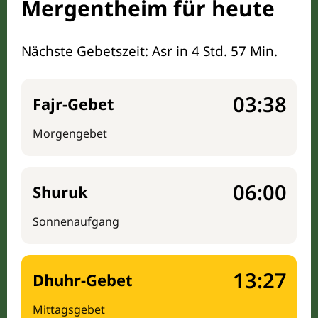
Mergentheim für heute
Nächste Gebetszeit: Asr in
4 Std. 57 Min.
03:38
Fajr-Gebet
Morgengebet
06:00
Shuruk
Sonnenaufgang
13:27
Dhuhr-Gebet
Mittagsgebet