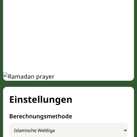
Einstellungen
Berechnungsmethode