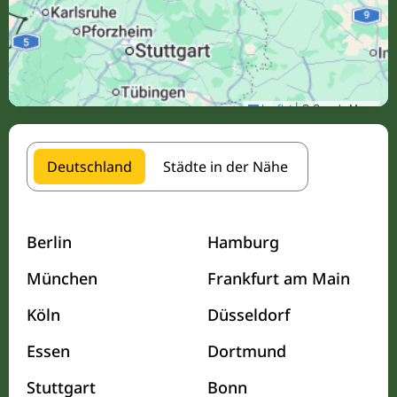
Leaflet
|
© Google Maps
Deutschland
Städte in der Nähe
Berlin
Hamburg
München
Frankfurt am Main
Köln
Düsseldorf
Essen
Dortmund
Stuttgart
Bonn