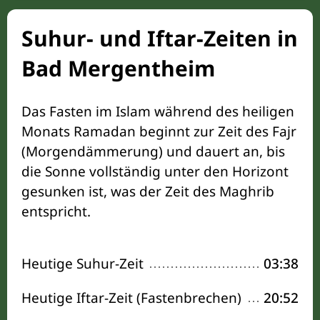
Suhur- und Iftar-Zeiten in
Bad Mergentheim
Das Fasten im Islam während des heiligen
Monats Ramadan beginnt zur Zeit des Fajr
(Morgendämmerung) und dauert an, bis
die Sonne vollständig unter den Horizont
gesunken ist, was der Zeit des Maghrib
entspricht.
Heutige Suhur-Zeit
03:38
Heutige Iftar-Zeit (Fastenbrechen)
20:52